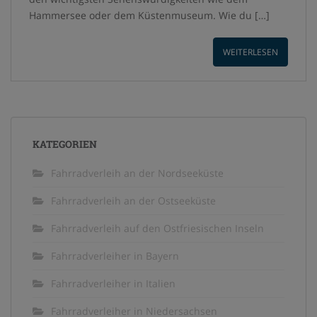
Hammersee oder dem Küstenmuseum. Wie du […]
WEITERLESEN
KATEGORIEN
Fahrradverleih an der Nordseeküste
Fahrradverleih an der Ostseeküste
Fahrradverleih auf den Ostfriesischen Inseln
Fahrradverleiher in Bayern
Fahrradverleiher in Italien
Fahrradverleiher in Niedersachsen