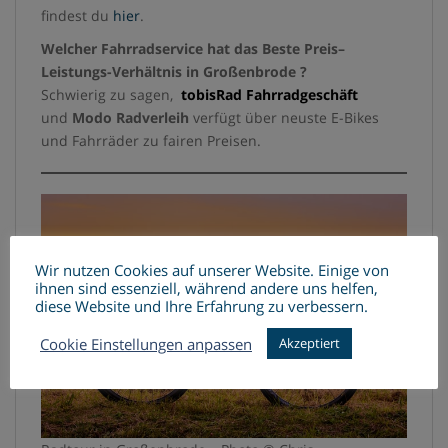
findest du
hier
.
Welcher Fahrradservice hat das Beste Preis–
Leistungs-Verhältnis in
Großenbrode
?
Schwierig zu sagen,
tobisRad Fahrradgeschäft
und
Modo Radverleih
verfügt über neuste E-Bikes
und Fahrräder zu fairen Preisen.
Wir nutzen Cookies auf unserer Website. Einige von
ihnen sind essenziell, während andere uns helfen,
diese Website und Ihre Erfahrung zu verbessern.
Cookie Einstellungen anpassen
Akzeptiert