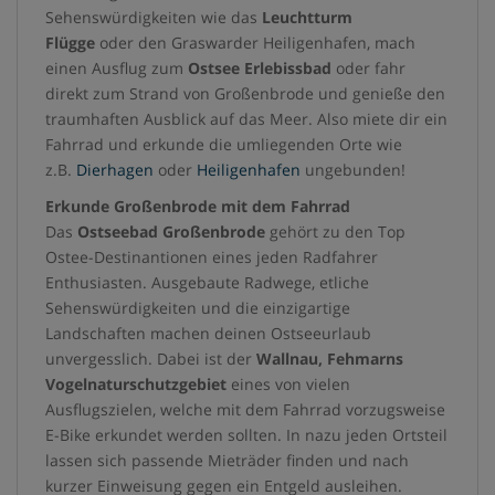
Sehenswürdigkeiten wie das
Leuchtturm
Flügge
oder den Graswarder Heiligenhafen, mach
einen Ausflug zum
Ostsee Erlebissbad
oder fahr
direkt zum Strand von Großenbrode und genieße den
traumhaften Ausblick auf das Meer. Also miete dir ein
Fahrrad und erkunde die umliegenden Orte wie
z.B.
Dierhagen
oder
Heiligenhafen
ungebunden!
Erkunde Großenbrode mit dem Fahrrad
Das
Ostseebad Großenbrode
gehört zu den Top
Ostee-Destinantionen eines jeden Radfahrer
Enthusiasten. Ausgebaute Radwege, etliche
Sehenswürdigkeiten und die einzigartige
Landschaften machen deinen Ostseeurlaub
unvergesslich. Dabei ist der
Wallnau, Fehmarns
Vogelnaturschutzgebiet
eines von vielen
Ausflugszielen, welche mit dem Fahrrad vorzugsweise
E-Bike erkundet werden sollten. In nazu jeden Ortsteil
lassen sich passende Mieträder finden und nach
kurzer Einweisung gegen ein Entgeld ausleihen.