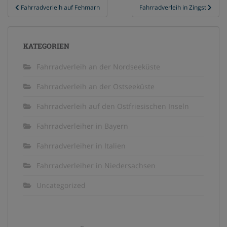
Beitragsnavigation
Fahrradverleih auf Fehmarn
Fahrradverleih in Zingst
KATEGORIEN
Fahrradverleih an der Nordseeküste
Fahrradverleih an der Ostseeküste
Fahrradverleih auf den Ostfriesischen Inseln
Fahrradverleiher in Bayern
Fahrradverleiher in Italien
Fahrradverleiher in Niedersachsen
Uncategorized