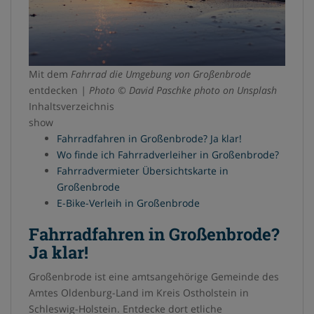
k
p
s
t
Mit dem
Fahrrad die Umgebung von Großenbrode
entdecken
| Photo © David Paschke
photo on Unsplash
Inhaltsverzeichnis
show
Fahrradfahren in Großenbrode? Ja klar!
Wo finde ich Fahrradverleiher in Großenbrode?
Fahrradvermieter Übersichtskarte in
Großenbrode
E-Bike-Verleih in Großenbrode
Fahrradfahren in Großenbrode?
Ja klar!
Großenbrode ist eine amtsangehörige Gemeinde des
Amtes Oldenburg-Land im Kreis Ostholstein in
Schleswig-Holstein. Entdecke dort etliche