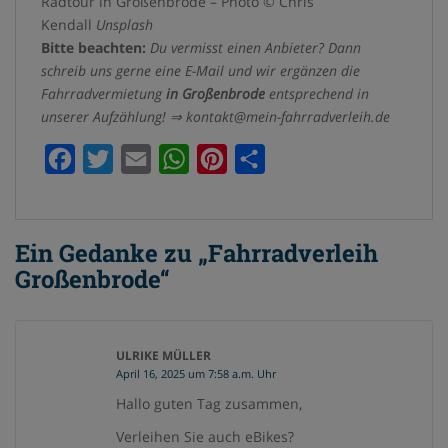
Radtour in Großenbrode – Photo © Chris
Kendall
Unsplash
Bitte beachten:
Du vermisst einen Anbieter? Dann
schreib uns gerne eine E-Mail und wir ergänzen die
Fahrradvermietung
in
Großenbrode
entsprechend in
unserer Aufzählung! ⇒ kontakt@mein-fahrradverleih.de
F
T
E
W
P
T
a
w
m
h
i
e
c
i
a
a
n
i
Ein Gedanke zu „Fahrradverleih
e
t
i
t
t
l
Großenbrode“
b
t
l
s
e
e
o
e
A
r
n
o
r
p
e
ULRIKE MÜLLER
k
p
s
April 16, 2025 um 7:58 a.m. Uhr
t
Hallo guten Tag zusammen,
Verleihen Sie auch eBikes?