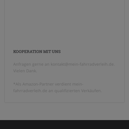
KOOPERATION MIT UNS
Anfragen gerne an kontakt@mein-fahrradverleih.de.
Vielen Dank.
*Als Amazon-Partner verdient mein-
fahrradverleih.de an qualifizierten Verkäufen.