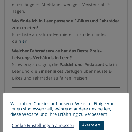
einer längerer Mietdauer weniger. Meistens ab 7-
Tagen.
Wo finde ich in Leer
passende E-Bikes und Fahrräder
zum mieten?
Eine Liste an Fahrradvermieter in Emden findest
du
hier
.
Welcher Fahrradservice hat das Beste Preis–
Leistungs-Verhältnis in Leer
?
Schwierig zu sagen, die
Paddel-und-Pedalzentrale
in
Leer und die
Emdenbikes
verfügen über neuste E-
Bikes und Fahrräder zu fairen Preisen.
Wir nutzen Cookies auf unserer Website. Einige von
ihnen sind essenziell, während andere uns helfen,
diese Website und Ihre Erfahrung zu verbessern.
Cookie Einstellungen anpassen
Akzeptiert