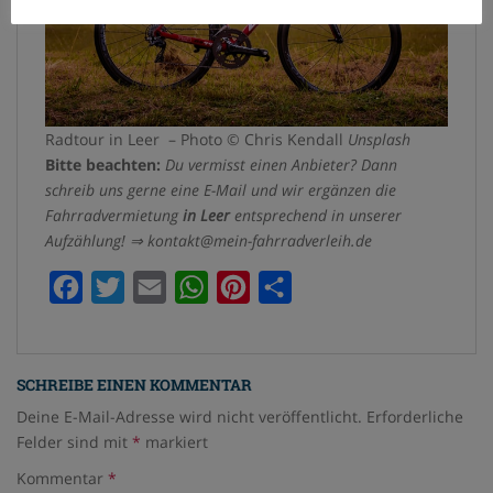
Radtour in Leer – Photo © Chris Kendall
Unsplash
Bitte beachten:
Du vermisst einen Anbieter? Dann
schreib uns gerne eine E-Mail und wir ergänzen die
Fahrradvermietung
in Leer
entsprechend in unserer
Aufzählung! ⇒ kontakt@mein-fahrradverleih.de
F
T
E
W
P
T
a
w
m
h
i
e
c
i
a
a
n
i
SCHREIBE EINEN KOMMENTAR
e
t
i
t
t
l
Deine E-Mail-Adresse wird nicht veröffentlicht.
Erforderliche
b
t
l
s
e
e
Felder sind mit
*
markiert
o
e
A
r
n
Kommentar
*
o
r
p
e