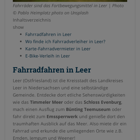
Fahrräder sind das Fortbewegungsmittel in Leer
| Photo
t
© Pablo Heimplatz photo on Unsplash
Inhaltsverzeichnis
show
Fahrradfahren in Leer
Wo finde ich Fahrradverleiher in Leer?
Karte-Fahrradvermieter in Leer
E-Bike-Verleih in Leer
Fahrradfahren in Leer
Leer (Ostfriesland) ist die Kreisstadt des Landkreises
Leer in Niedersachsen und eine selbständige
Gemeinde. Entdecke dort etliche Sehenswürdigkeiten
wie das
Timmeler Meer
oder das
Schloss Evenburg
,
mach einen Ausflug zum
Bünting Teemuseum
oder
fahr direkt zum
Emssperrwerk
und genieße dort den
traumhaften Ausblick auf das Meer. Also miete dir ein
Fahrrad und erkunde die umliegenden Orte wie z.B.
Emden, Jemgum und Weener!