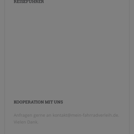
REISEFÜHRER
KOOPERATION MIT UNS
Anfragen gerne an kontakt@mein-fahrradverleih.de.
Vielen Dank.