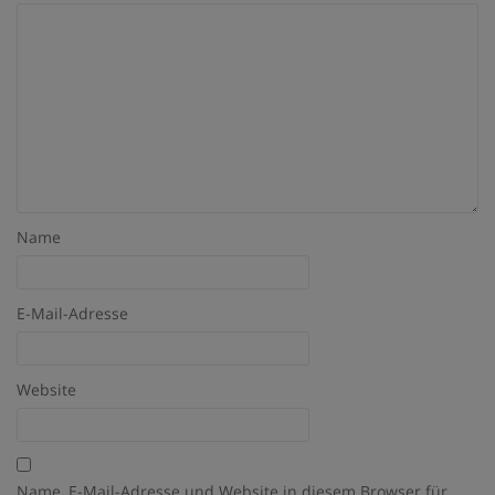
k
p
s
t
Name
E-Mail-Adresse
Website
Name, E-Mail-Adresse und Website in diesem Browser für